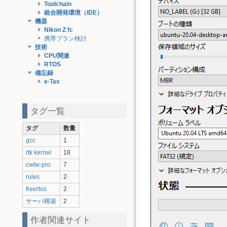
Toolchain
統合開発環境（IDE）
機器
Nikon Z fc
携帯プラン検討
技術
CPU関連
RTOS
備忘録
e-Tax
タグ一覧
タグ
数量
gcc
1
rtk kernel
18
cwtw-pro
7
rules
2
freertos
2
サーバ構築
2
作者関連サイト