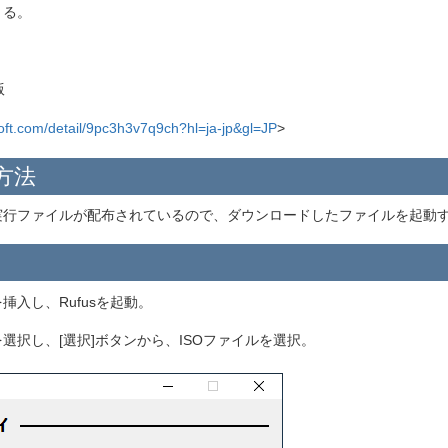
きる。
版
soft.com/detail/9pc3h3v7q9ch?hl=ja-jp&gl=JP
>
方法
実行ファイルが配布されているので、ダウンロードしたファイルを起動
挿入し、Rufusを起動。
を選択し、[選択]ボタンから、ISOファイルを選択。