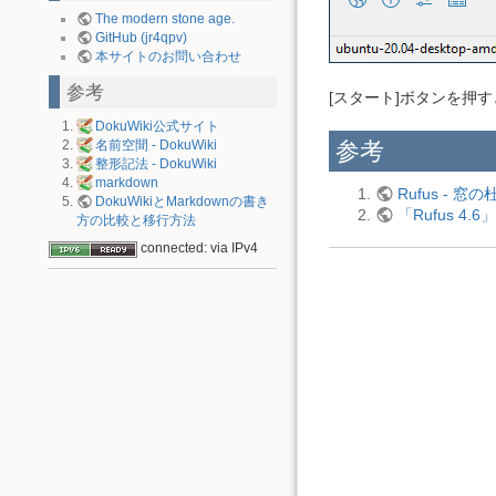
The modern stone age.
GitHub (jr4qpv)
本サイトのお問い合わせ
参考
[スタート]ボタンを押
DokuWiki公式サイト
参考
名前空間 - DokuWiki
整形記法 - DokuWiki
markdown
Rufus - 窓の
DokuWikiとMarkdownの書き
「Rufus 4
方の比較と移行方法
connected: via IPv4