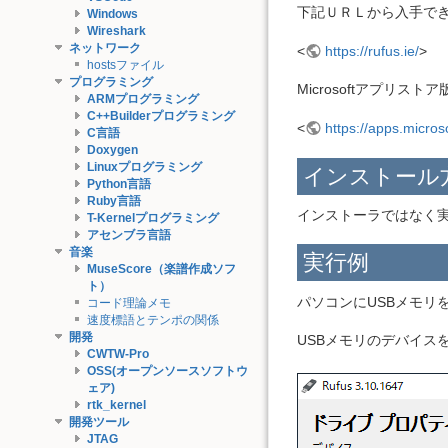
下記ＵＲＬから入手で
Windows
Wireshark
ネットワーク
<
https://rufus.ie/
>
hostsファイル
プログラミング
Microsoftアプリストア
ARMプログラミング
C++Builderプログラミング
<
https://apps.micro
C言語
Doxygen
Linuxプログラミング
インストール
Python言語
Ruby言語
インストーラではなく
T-Kernelプログラミング
アセンブラ言語
音楽
実行例
MuseScore（楽譜作成ソフ
ト）
パソコンにUSBメモリを
コード理論メモ
速度標語とテンポの関係
開発
USBメモリのデバイス
CWTW-Pro
OSS(オープンソースソフトウ
ェア)
rtk_kernel
開発ツール
JTAG