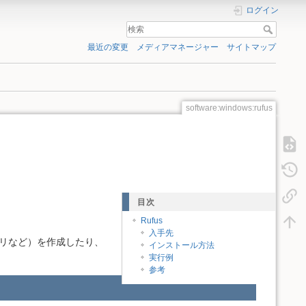
ログイン
最近の変更
メディアマネージャー
サイトマップ
software:windows:rufus
目次
Rufus
入手先
メモリなど）を作成したり、
インストール方法
実行例
参考