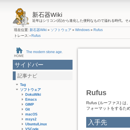
新石器Wiki
近年はシリコン(石)から進化した便利なもので溢れる時代。
現在位置:
新石器Wiki
»
ソフトウェア
»
Windows
»
Rufus
トレース:
Rufus
•
The modern stone age.
サイドバー
記事ナビ
Tag
ソフトウェア
Rufus
DokuWiki
Emacs
Rufus (ルーファス
GIMP
フォーマットをするための
Git
macOS
msys2
入手先
Ubuntu/Linux
VSCode