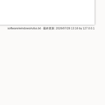
software/windows/rufus.txt
· 最終更新:
2026/07/28 13:16
by
127.0.0.1