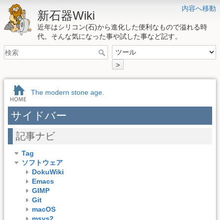
内容へ移動
新石器Wiki
近年はシリコン(石)から進化した便利なもので溢れる時
代。そんな気になった事や試した事など記す。
>
The modern stone age.
サイドバー
記事ナビ
Tag
ソフトウェア
DokuWiki
Emacs
GIMP
Git
macOS
msys2