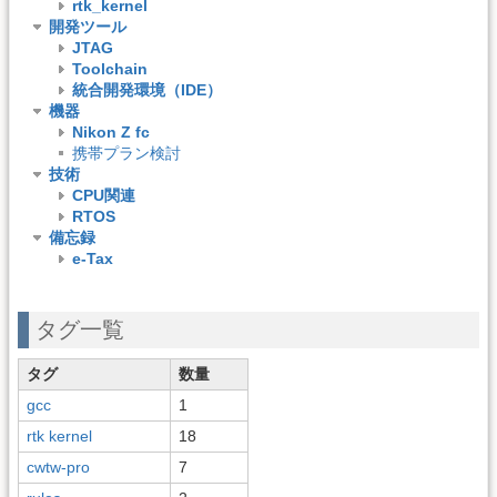
rtk_kernel
開発ツール
JTAG
Toolchain
統合開発環境（IDE）
機器
Nikon Z fc
携帯プラン検討
技術
CPU関連
RTOS
備忘録
e-Tax
タグ一覧
タグ
数量
gcc
1
rtk kernel
18
cwtw-pro
7