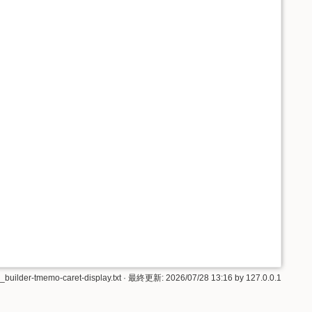
builder-tmemo-caret-display.txt
· 最終更新:
2026/07/28 13:16
by
127.0.0.1