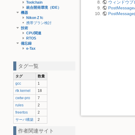
ウィンドウプ
Toolchain
統合開発環境（IDE）
PostMessageA
機器
PostMessage
Nikon Z fc
携帯プラン検討
技術
CPU関連
RTOS
備忘録
e-Tax
タグ一覧
タグ
数量
gcc
1
rtk kernel
18
cwtw-pro
7
rules
2
freertos
2
サーバ構築
2
作者関連サイト