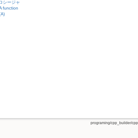
ロシージャ
 function
(A)
programing/cpp_builder/cpp_