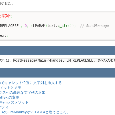
動かせた。
文字列"
;
REPLACESEL
,
0
,
(
LPARAM
)
text.
c_str
(
)
)
;
// SendMessage
ext
;
の行は、
PostMessage(Main->Handle, EM_REPLACESEL, (WPARAM)
 Memoでキャレット位置に文字列を挿入する
ディットとメモ
クスへの高速な文字列の追加
lTextの変更
.TMemo のメソッド
ロパティ
r XE4のFireMonkeyがVCL/CLXと違うところ。