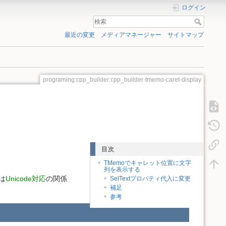
ログイン
最近の変更
メディアマネージャー
サイトマップ
programing:cpp_builder:cpp_builder-tmemo-caret-display
目次
TMemoでキャレット位置に文字
列を表示する
は
Unicode対応
の関係
SelTextプロパティ代入に変更
補足
参考