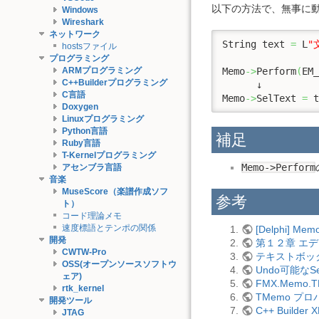
以下の方法で、無事に
Windows
Wireshark
ネットワーク
String text 
=
 L
"
hostsファイル
プログラミング
Memo
->
Perform
(
EM_
ARMプログラミング
C++Builderプログラミング
      ↓

C言語
Memo
->
SelText 
=
 t
Doxygen
Linuxプログラミング
Python言語
補足
Ruby言語
T-Kernelプログラミング
Memo->Perform
アセンブラ言語
音楽
MuseScore（楽譜作成ソフ
参考
ト）
コード理論メモ
速度標語とテンポの関係
[Delphi]
開発
第１２章 エ
CWTW-Pro
テキストボッ
OSS(オープンソースソフトウ
Undo可能なSe
ェア)
FMX.Memo
rtk_kernel
TMemo プ
開発ツール
C++ Builde
JTAG