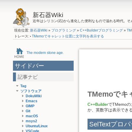
新石器Wiki
近年はシリコン(石)から進化した便利なもので溢れる時代。
現在位置:
新石器Wiki
»
プログラミング
»
C++Builderプログラミング
»
T
トレース:
TMemoでキャレット位置に文字列を表示する
•
The modern stone age.
サイドバー
記事ナビ
Tag
ソフトウェア
TMemoで
DokuWiki
Emacs
C++Builder
でTMemo
GIMP
か、英数字は表示でき
Git
macOS
msys2
SelTextプ
Ubuntu/Linux
VSCode