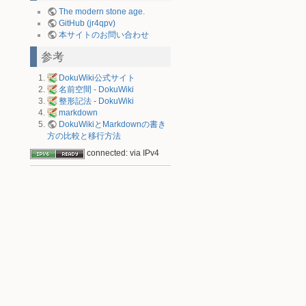
The modern stone age.
GitHub (jr4qpv)
本サイトのお問い合わせ
参考
DokuWiki公式サイト
名前空間 - DokuWiki
整形記法 - DokuWiki
markdown
DokuWikiとMarkdownの書き
方の比較と移行方法
connected: via IPv4