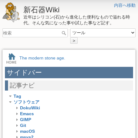
内容へ移動
新石器Wiki
近年はシリコン(石)から進化した便利なもので溢れる時
代。そんな気になった事や試した事など記す。
>
The modern stone age.
サイドバー
記事ナビ
Tag
ソフトウェア
DokuWiki
Emacs
GIMP
Git
macOS
msys2