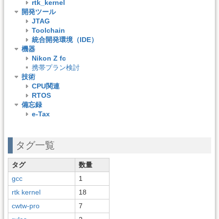
rtk_kernel
開発ツール
JTAG
Toolchain
統合開発環境（IDE）
機器
Nikon Z fc
携帯プラン検討
技術
CPU関連
RTOS
備忘録
e-Tax
タグ一覧
タグ
数量
gcc
1
rtk kernel
18
cwtw-pro
7